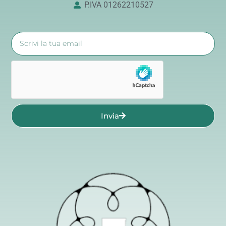
P.IVA 01262210527
Invia