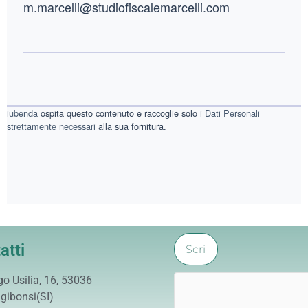
m.marcelli@studiofiscalemarcelli.com
iubenda
ospita questo contenuto e raccoglie solo
i Dati Personali
strettamente necessari
alla sua fornitura.
atti
go Usilia, 16, 53036
gibonsi(SI)