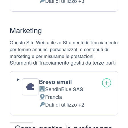
Dati di utilizzo +3
del
Dati
trattamento:
Personali
trattati:
Marketing
Questo Sito Web utilizza Strumenti di Tracciamento
per fornire annunci personalizzati o contenuti di
marketing e per misurarne le prestazioni.
Strumenti di Tracciamento gestiti da terze parti
Brevo email
SendinBlue SAS
Azienda:
Francia
Luogo
Dati di utilizzo +2
del
Dati
trattamento:
Personali
trattati:
Come gestire le preferenze