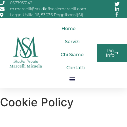
0577933142
m.marcelli@studiofiscalemarcelli.com
Largo Usilia, 16, 53036 Poggibonsi(SI)
Home
Servizi
Più
Chi Siamo
Info
Contatti
Cookie Policy