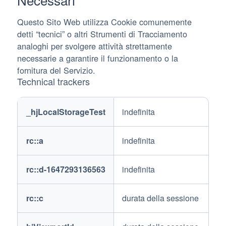
Questo Sito Web utilizza Cookie comunemente
detti “tecnici” o altri Strumenti di Tracciamento
analoghi per svolgere attività strettamente
necessarie a garantire il funzionamento o la
fornitura del Servizio.
Technical trackers
Trackers
Trackers
_hjLocalStorageTest
indefinita
name
duration
rc::a
indefinita
rc::d-1647293136563
indefinita
rc::c
durata della sessione