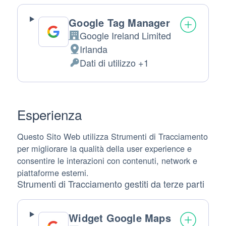
trattati:
Google Tag Manager
Google Ireland Limited
Azienda:
Irlanda
Luogo
Dati di utilizzo +1
del
Dati
trattamento:
Personali
trattati:
Esperienza
Questo Sito Web utilizza Strumenti di Tracciamento
per migliorare la qualità della user experience e
consentire le interazioni con contenuti, network e
piattaforme esterni.
Strumenti di Tracciamento gestiti da terze parti
Widget Google Maps