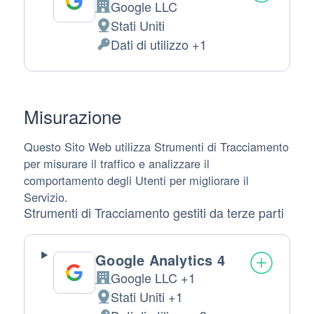
Google LLC
Azienda:
Stati Uniti
Luogo
Dati di utilizzo +1
del
Dati
trattamento:
Personali
trattati:
Misurazione
Questo Sito Web utilizza Strumenti di Tracciamento
per misurare il traffico e analizzare il
comportamento degli Utenti per migliorare il
Servizio.
Strumenti di Tracciamento gestiti da terze parti
Google Analytics 4
Google LLC +1
Azienda:
Stati Uniti +1
Luogo