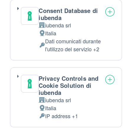
Consent Database di
iubenda
iubenda srl
Azienda:
Italia
Luogo
Dati comunicati durante
del
Dati
l'utilizzo del servizio +2
trattamento:
Personali
trattati:
Privacy Controls and
Cookie Solution di
iubenda
iubenda srl
Azienda:
Italia
Luogo
IP address +1
del
Dati
trattamento:
Personali